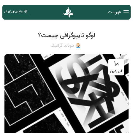
فهرست
09120481311
لوگو تایپوگرافی چیست؟
دونالد گرافیک
10
فروردین