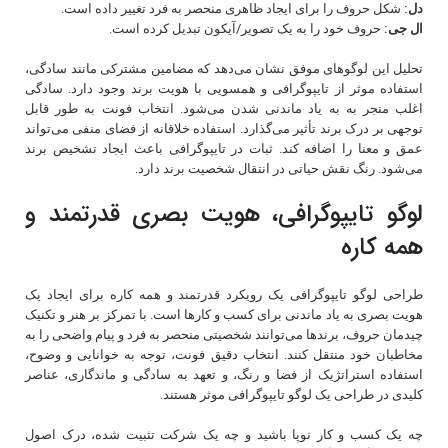
دل:
شکل حروف را برای ایجاد ظاهری منحصر به فرد تغییر داده است.
ال‌ جی:
حروف خود را به یک تصویر/آیکون تبدیل کرده است.
تحلیل این لوگوهای موفق نشان می‌دهد که مضامین مشترکی مانند سادگی،
استفاده موثر از تایپوگرافی و همسویی با هویت برند وجود دارد. سادگی
اغلب منجر به به یاد ماندنی شدن می‌شود. انتخاب فونت به طور قابل
توجهی بر درک برند تأثیر می‌گذارد. استفاده خلاقانه از فضای منفی می‌تواند
عمق و معنا را اضافه کند. ثبات در تایپوگرافی باعث ایجاد تشخیص برند
می‌شود. رنگ نقش حیاتی در انتقال شخصیت برند دارد.
لوگو تایپوگرافی، هویت بصری قدرتمند و
همه کاره
طراحی لوگو تایپوگرافی یک رویکرد قدرتمند و همه کاره برای ایجاد یک
هویت بصری به یاد ماندنی برای کسب و کارها است. با تمرکز بر هنر و تکنیک
چیدمان حروف، برندها می‌توانند شخصیتی منحصر به فرد و پیام واضحی را به
مخاطبان خود منتقل کنند. انتخاب دقیق فونت، توجه به خوانایی و وضوح،
استفاده استراتژیک از فضا و رنگ، و تعهد به سادگی و ماندگاری، عناصر
کلیدی در طراحی یک لوگو تایپوگرافی موثر هستند.
چه یک کسب و کار نوپا باشید و چه یک شرکت تثبیت شده، درک اصول