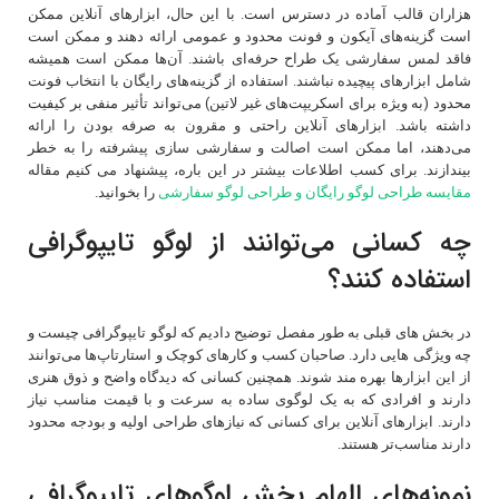
هزاران قالب آماده در دسترس است. با این حال، ابزارهای آنلاین ممکن
است گزینه‌های آیکون و فونت محدود و عمومی ارائه دهند و ممکن است
فاقد لمس سفارشی یک طراح حرفه‌ای باشند. آن‌ها ممکن است همیشه
شامل ابزارهای پیچیده نباشند. استفاده از گزینه‌های رایگان با انتخاب فونت
محدود (به ویژه برای اسکریپت‌های غیر لاتین) می‌تواند تأثیر منفی بر کیفیت
داشته باشد. ابزارهای آنلاین راحتی و مقرون به صرفه بودن را ارائه
می‌دهند، اما ممکن است اصالت و سفارشی سازی پیشرفته را به خطر
بیندازند. برای کسب اطلاعات بیشتر در این باره، پیشنهاد می کنیم مقاله
مقایسه طراحی لوگو رایگان و طراحی لوگو سفارشی
را بخوانید.
چه کسانی می‌توانند از لوگو تایپوگرافی
استفاده کنند؟
در بخش های قبلی به طور مفصل توضیح دادیم که لوگو تایپوگرافی چیست و
چه ویژگی هایی دارد. صاحبان کسب و کارهای کوچک و استارتاپ‌ها می‌توانند
از این ابزارها بهره مند شوند. همچنین کسانی که دیدگاه واضح و ذوق هنری
دارند و افرادی که به یک لوگوی ساده به سرعت و با قیمت مناسب نیاز
دارند. ابزارهای آنلاین برای کسانی که نیازهای طراحی اولیه و بودجه محدود
دارند مناسب‌تر هستند.
نمونه‌های الهام بخش لوگوهای تایپوگرافی