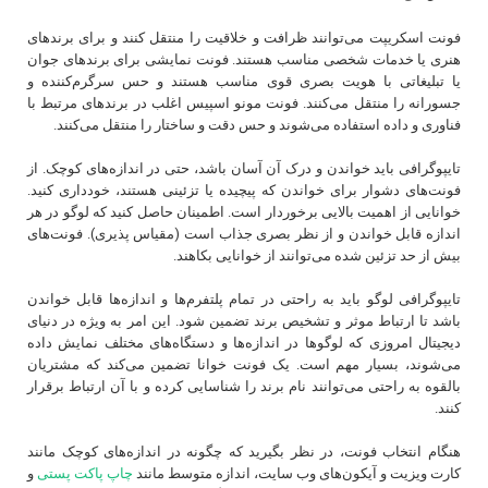
فونت اسکریپت می‌توانند ظرافت و خلاقیت را منتقل کنند و برای برندهای
هنری یا خدمات شخصی مناسب هستند. فونت‌ نمایشی برای برندهای جوان
یا تبلیغاتی با هویت بصری قوی مناسب هستند و حس سرگرم‌کننده و
جسورانه را منتقل می‌کنند. فونت مونو اسپیس اغلب در برندهای مرتبط با
فناوری و داده استفاده می‌شوند و حس دقت و ساختار را منتقل می‌کنند.
تایپوگرافی باید خواندن و درک آن آسان باشد، حتی در اندازه‌های کوچک. از
فونت‌های دشوار برای خواندن که پیچیده یا تزئینی هستند، خودداری کنید.
خوانایی از اهمیت بالایی برخوردار است. اطمینان حاصل کنید که لوگو در هر
اندازه قابل خواندن و از نظر بصری جذاب است (مقیاس‌ پذیری). فونت‌های
بیش از حد تزئین شده می‌توانند از خوانایی بکاهند.
تایپوگرافی لوگو باید به راحتی در تمام پلتفرم‌ها و اندازه‌ها قابل خواندن
باشد تا ارتباط موثر و تشخیص برند تضمین شود. این امر به ویژه در دنیای
دیجیتال امروزی که لوگوها در اندازه‌ها و دستگاه‌های مختلف نمایش داده
می‌شوند، بسیار مهم است. یک فونت خوانا تضمین می‌کند که مشتریان
بالقوه به راحتی می‌توانند نام برند را شناسایی کرده و با آن ارتباط برقرار
کنند.
هنگام انتخاب فونت، در نظر بگیرید که چگونه در اندازه‌های کوچک مانند
کارت ویزیت و آیکون‌های وب‌ سایت، اندازه متوسط مانند
چاپ پاکت پستی
و