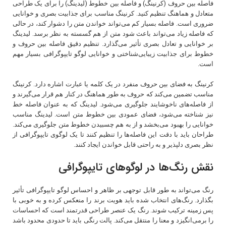
فاصله بین حروف (کرنینگ) و فاصله بین خطوط (لیدینگ) را برای یک طراحی
متعادل و هماهنگ تنظیم کنید. کرنینگ مناسب برای جذابیت بصری و خوانایی
ضروری است. فاصله بسیار کم می‌تواند خواندن متن را دشوار کند، در حالی
که فاصله زیاد می‌تواند باعث شود متن از هم گسسته به نظر برسد. لیدینگ
بر خوانایی و تعادل بصری تأثیر می‌گذارد. تنظیم دقیق فاصله بین حروف و
خطوط برای جذابیت زیبایی‌شناختی و خوانایی لوگو تایپوگرافی بسیار مهم
است.
کرنینگ به فضای بین حروف منفرد در یک کلمه یا عبارت اشاره دارد. کرنینگ
مناسب تضمین می‌کند که حروف به طور هماهنگ در کنار هم قرار می‌گیرند و
از فاصله‌های ناخوشایند جلوگیری می‌شود. لیدینگ که به عنوان فاصله خط
نیز شناخته می‌شود، فضای عمودی بین خطوط متن است. لیدینگ مناسب
خوانایی را بهبود می‌بخشد و از به هم چسبیدن خطوط متن جلوگیری می‌کند.
طراحان باید با دقت این فاصله‌ها را تنظیم کنند تا یک لوگوی تایپوگرافی از
نظر بصری دلپذیر و به راحتی قابل خواندن ایجاد کنند.
نقش رنگ‌ها در لوگوهای تایپوگرافی
رنگ می‌تواند به طور قابل توجهی بر ظاهر و احساس لوگو تایپوگرافی تأثیر
بگذارد. رنگ‌های انتخاب شده باید هویت برند را منعکس کرده و به خوبی با
پس زمینه ترکیب شوند. رنگ یک عنصر طراحی قدرتمند است که احساسات
را برمی‌انگیزد و معنا را منتقل می‌کند. پالت رنگی باید تا حدودی محدود باشد