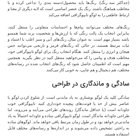
(حداکثر سه رنگ). رنگ‌ها باید محصول/دسته بندی را تداعی کرده و با
مخاطب هماهنگ باشند. رنگ یک عنصر اساسی است که لایه دیگری از معنا و
ارتباط عاطفی را به لوگو تایپوگرافی اضافه می‌کند.
رنگ‌های مختلف می‌توانند پیام‌ها و احساسات متفاوتی را منتقل کنند،
بنابراین انتخاب یک پالت رنگی که با ارزش‌ها و شخصیت برند شما همسو
باشد بسیار مهم است. به عنوان مثال، رنگ‌های آبی و سبز اغلب با اعتماد و
ثبات مرتبط هستند، در حالی که رنگ‌های قرمز و نارنجی می‌توانند حس
هیجان و انرژی را منتقل کنند. هنگام انتخاب رنگ برای لوگو تایپوگرافی خود،
مخاطب هدف و پیامی را که می‌خواهید منتقل کنید در نظر بگیرید. همچنین
مهم است که اطمینان حاصل شود که رنگ‌های انتخاب شده در رسانه‌های
مختلف، هم دیجیتال و هم چاپی، به خوبی کار می‌کنند.
سادگی و ماندگاری در طراحی
سادگی کلید یک لوگو نوشتاری به یاد ماندنی است. از شلوغ کردن لوگو با
عناصر بیش از حد یا فونت‌های پیچیده خودداری کنید. تایپوگرافی خوب
جاودانه است (یا حداقل ماندگار). روندهای طراحی می‌آیند و می‌روند، اما
طراحی جاودانه ماندگار است. لوگو تایپوگرافی ساده و جاودانه احتمالاً به یاد
ماندنی‌تر خواهد بود و در طول زمان مرتبط باقی خواهد ماند. لوگوهای ساده
به راحتی تشخیص داده می‌شوند و در اندازه‌ها و رسانه‌های مختلف قابل
استفاده هستند.