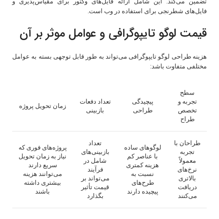
تضمین می‌کند. این شامل ارائه فایل‌های وکتور برای مقیاس‌پذیری و
فایل‌های شطرنجی برای استفاده در وب است.
قیمت لوگو تایپوگرافی و عوامل موثر بر آن
هزینه طراحی لوگو تایپوگرافی می‌تواند به طور قابل توجهی بسته به عوامل
مختلفی متفاوت باشد:
سطح
تجربه و
پیچیدگی
تعداد دفعات
زمان تحویل پروژه
تخصص
طراحی
بازبینی
طراح
طراحان با
تعداد
لوگوهای ساده
پروژه‌های فوری که
تجربه
بازبینی‌های
با عناصر کم
نیاز به زمان تحویل
معمولاً
شامل در
هزینه کمتری
سریع دارند
نرخ‌های
فرآیند
نسبت به
می‌توانند هزینه
بالاتری
می‌تواند بر
طرح‌های
بیشتری داشته
دریافت
قیمت تأثیر
پیچیده دارند
باشند
می‌کنند
بگذارد