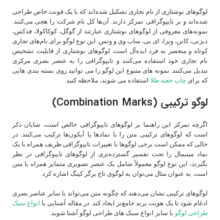
لوگوهای نوشتاری از نام تجاری تشکیل شده‌اند که با یک فونت خاص طراحی
شده‌اند و بر تایپوگرافی تمرکز دارند. آن‌ها کل نام شرکت را هجی می‌کنند.
نمونه‌های معروفی از لوگوهای نوشتاری عبارتند از گوگل، کوکاکولا، فدکس،
دیزنی، کانن، ویزا، ای‌ بی، ساب‌ وی و ونس. این نوع لوگو برای نام‌های تجاری
کوتاه و منحصر به فرد ایده‌آل است. لوگوهای نوشتاری از قابلیت تشخیص
نام تجاری خود استفاده می‌کنند و تایپوگرافی را به عنصر بصری مرکزی
تبدیل می‌کنند. نمونه های متنوع این لوگو را می توانید روی بسته بندی هایی
که برای
چاپ جعبه طلا
استفاده می شوند، ملاحظه کنید.
لوگو ترکیبی (Combination Marks)
اگرچه تمرکز این راهنما بر لوگوهای تایپوگرافی خالص است، شایان ذکر
است که لوگوهای ترکیبی متن را با نمادها یا آیکون‌ها ترکیب می‌کنند. در
حالی که ممکن است برخی لوگوها با تغییرات تایپوگرافی ظریف همراه با یک
نماد مینیمال را تحت تفسیر گسترده‌تری از لوگوهای تایپوگرافی در نظر
بگیرند، این نوع لوگو معمولاً شامل یک عنصر تصویری متمایز همراه با متن
است. به عنوان مثال می‌توان به لوگوی تاج برگر کینگ اشاره کرد.
لوگوهای ترکیبی نشان می‌دهند که چگونه متن می‌تواند با سایر عناصر بصری
ادغام شود تا یک هویت برند جامع‌تر ایجاد کند. در مقاله آشنایی با
انواع سبک
طراحی لوگو
با سایر انواع سبک های طراحی لوگو آشنا شوید.