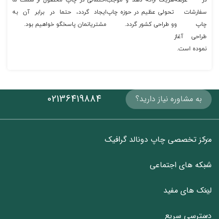
در عرصه
هریک ارائه دهد و موجب
احتمالی در چاپ محصول از سمت ما
سفارشات
تحولی عظیم در حوزه چاپ
ایجاد گردد، حتما در برابر آن به
چاپ و
و طراحی کشور گردد.
مشتریانمان پاسخگو خواهیم بود.
طراحی آغاز
نموده است.
02136419884
به مشاوره نیاز دارید؟
مرکز تخصصی چاپ دونالد گرافیک
شبکه های اجتماعی
لینک های مفید
دسترسی سریع