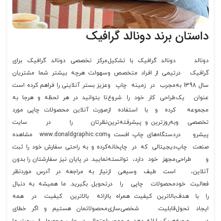
داستان برند دونالد گرافیک
دونالد
دونالد گرافیک با تشکیل
مرکز تخصصی دونالد گرافیک برای
گرافیک در
تیمی از افراد متخصص و
سهولت هرچه بیشتر شما مشتریان
سال 1398 به
مجرب در زمینه چاپ و
عزیز بستر آنلاینی را فراهم کرده است
عنوان یک
طراحی کار خود را شروع
تا بتوانید در هر لحظه و هرجا به
مجموعه
کرده و با استفاده از
صورت آنلاین محصولات چاپی مورد
تخصصی و
به‌روزترین و پیشرفته‌ترین
نظرتان را در سایت
پیشرو در
دستگاه‌های چاپ افست و
www.donaldgraphic.com مشاهده
صنعت چاپ
دیجیتالی که در چاپخانه
کرده و به راحتی سفارش خود را ثبت
و طراحی
مجهز خود دارد، توانسته
نمایید. در پایان نیز سفارشتان را بدون
آنلاین،
است طیف وسیعی از
نیاز به مراجعه در آدرس موردنظر
فعالیت خود
محصولات چاپی را در
تحویل بگیرید. ما همیشه به دنبال
را با هدف
بالاترین کیفیت همراه با
ارائه بالاترین کیفیت در همه
ایجاد تحول
قابلیت شخصی‌سازی
محصولاتمان هستیم و اگر خطای