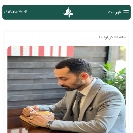
فهرست
09120481311
خانه
>>
درباره ما